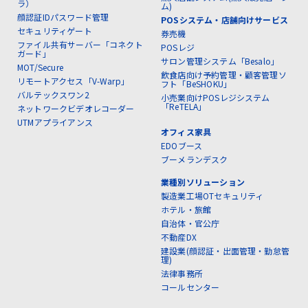
ラ）
ム)
顔認証IDパスワード管理
POSシステム・店舗向けサービス
セキュリティゲート
券売機
ファイル共有サーバー「コネクト
POSレジ
ガード」
サロン管理システム「Besalo」
MOT/Secure
飲食店向け予約管理・顧客管理ソ
リモートアクセス「V-Warp」
フト「BeSHOKU」
バルテックスワン2
小売業向けPOSレジシステム
「ReTELA」
ネットワークビデオレコーダー
UTMアプライアンス
オフィス家具
EDOブース
ブーメランデスク
業種別ソリューション
製造業工場OTセキュリティ
ホテル・旅館
自治体・官公庁
不動産DX
建設業(顔認証・出面管理・勤怠管
理)
法律事務所
コールセンター