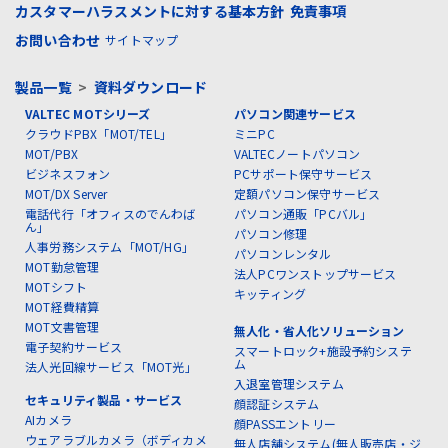
カスタマーハラスメントに対する基本方針
免責事項
お問い合わせ
サイトマップ
製品一覧
>
資料ダウンロード
VALTEC MOTシリーズ
パソコン関連サービス
クラウドPBX「MOT/TEL」
ミニPC
MOT/PBX
VALTECノートパソコン
ビジネスフォン
PCサポート保守サービス
MOT/DX Server
定額パソコン保守サービス
電話代行「オフィスのでんわば
パソコン通販「PCバル」
ん」
パソコン修理
人事労務システム「MOT/HG」
パソコンレンタル
MOT勤怠管理
法人PCワンストップサービス
MOTシフト
キッティング
MOT経費精算
MOT文書管理
無人化・省人化ソリューション
電子契約サービス
スマートロック+施設予約システ
ム
法人光回線サービス「MOT光」
入退室管理システム
セキュリティ製品・サービス
顔認証システム
AIカメラ
顔PASSエントリー
ウェアラブルカメラ（ボディカメ
無人店舗システム(無人販売店・ジ