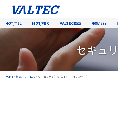
MOT/TEL
MOT/PBX
VALTEC動画
電話代行
セキュリ
HOME
>
製品・サービス
>
セキュリティ対策（UTM、マイナンバー）