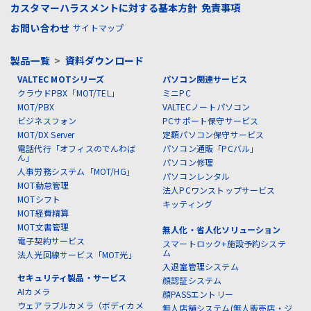
カスタマーハラスメントに対する基本方針
免責事項
お問い合わせ
サイトマップ
製品一覧
>
資料ダウンロード
VALTEC MOTシリーズ
パソコン関連サービス
クラウドPBX「MOT/TEL」
ミニPC
MOT/PBX
VALTECノートパソコン
ビジネスフォン
PCサポート保守サービス
MOT/DX Server
定額パソコン保守サービス
電話代行「オフィスのでんわば
パソコン通販「PCバル」
ん」
パソコン修理
人事労務システム「MOT/HG」
パソコンレンタル
MOT勤怠管理
法人PCワンストップサービス
MOTシフト
キッティング
MOT経費精算
MOT文書管理
無人化・省人化ソリューション
電子契約サービス
スマートロック+施設予約システ
ム
法人光回線サービス「MOT光」
入退室管理システム
セキュリティ製品・サービス
顔認証システム
AIカメラ
顔PASSエントリー
ウェアラブルカメラ（ボディカメ
無人店舗システム(無人販売店・ジ