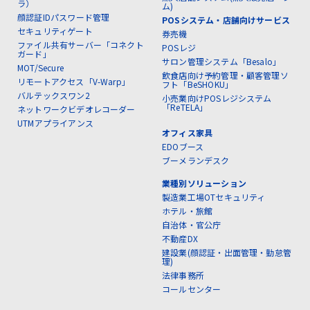
ラ）
ム)
顔認証IDパスワード管理
POSシステム・店舗向けサービス
セキュリティゲート
券売機
ファイル共有サーバー「コネクト
POSレジ
ガード」
サロン管理システム「Besalo」
MOT/Secure
飲食店向け予約管理・顧客管理ソ
リモートアクセス「V-Warp」
フト「BeSHOKU」
バルテックスワン2
小売業向けPOSレジシステム
「ReTELA」
ネットワークビデオレコーダー
UTMアプライアンス
オフィス家具
EDOブース
ブーメランデスク
業種別ソリューション
製造業工場OTセキュリティ
ホテル・旅館
自治体・官公庁
不動産DX
建設業(顔認証・出面管理・勤怠管
理)
法律事務所
コールセンター