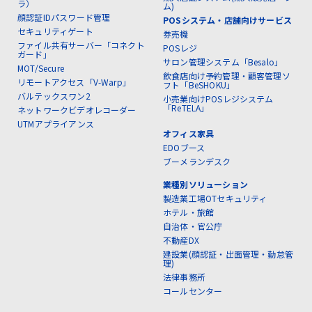
ラ）
ム)
顔認証IDパスワード管理
POSシステム・店舗向けサービス
セキュリティゲート
券売機
ファイル共有サーバー「コネクト
POSレジ
ガード」
サロン管理システム「Besalo」
MOT/Secure
飲食店向け予約管理・顧客管理ソ
リモートアクセス「V-Warp」
フト「BeSHOKU」
バルテックスワン2
小売業向けPOSレジシステム
「ReTELA」
ネットワークビデオレコーダー
UTMアプライアンス
オフィス家具
EDOブース
ブーメランデスク
業種別ソリューション
製造業工場OTセキュリティ
ホテル・旅館
自治体・官公庁
不動産DX
建設業(顔認証・出面管理・勤怠管
理)
法律事務所
コールセンター