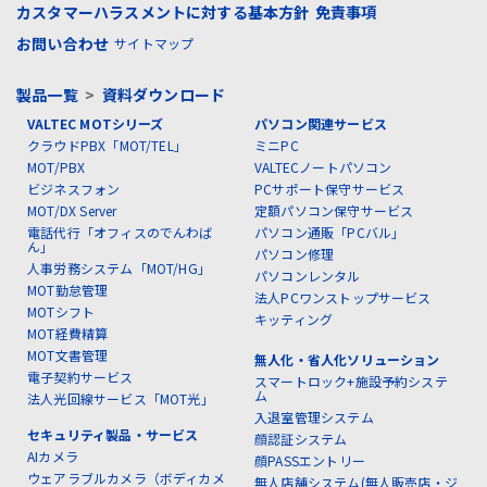
カスタマーハラスメントに対する基本方針
免責事項
お問い合わせ
サイトマップ
製品一覧
>
資料ダウンロード
VALTEC MOTシリーズ
パソコン関連サービス
クラウドPBX「MOT/TEL」
ミニPC
MOT/PBX
VALTECノートパソコン
ビジネスフォン
PCサポート保守サービス
MOT/DX Server
定額パソコン保守サービス
電話代行「オフィスのでんわば
パソコン通販「PCバル」
ん」
パソコン修理
人事労務システム「MOT/HG」
パソコンレンタル
MOT勤怠管理
法人PCワンストップサービス
MOTシフト
キッティング
MOT経費精算
MOT文書管理
無人化・省人化ソリューション
電子契約サービス
スマートロック+施設予約システ
ム
法人光回線サービス「MOT光」
入退室管理システム
セキュリティ製品・サービス
顔認証システム
AIカメラ
顔PASSエントリー
ウェアラブルカメラ（ボディカメ
無人店舗システム(無人販売店・ジ