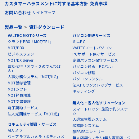
カスタマーハラスメントに対する基本方針
免責事項
お問い合わせ
サイトマップ
製品一覧
>
資料ダウンロード
VALTEC MOTシリーズ
パソコン関連サービス
クラウドPBX「MOT/TEL」
ミニPC
MOT/PBX
VALTECノートパソコン
ビジネスフォン
PCサポート保守サービス
MOT/DX Server
定額パソコン保守サービス
電話代行「オフィスのでんわば
パソコン通販「PCバル」
ん」
パソコン修理
人事労務システム「MOT/HG」
パソコンレンタル
MOT勤怠管理
法人PCワンストップサービス
MOTシフト
キッティング
MOT経費精算
MOT文書管理
無人化・省人化ソリューション
電子契約サービス
スマートロック+施設予約システ
ム
法人光回線サービス「MOT光」
入退室管理システム
セキュリティ製品・サービス
顔認証システム
AIカメラ
顔PASSエントリー
ウェアラブルカメラ（ボディカメ
無人店舗システム(無人販売店・ジ