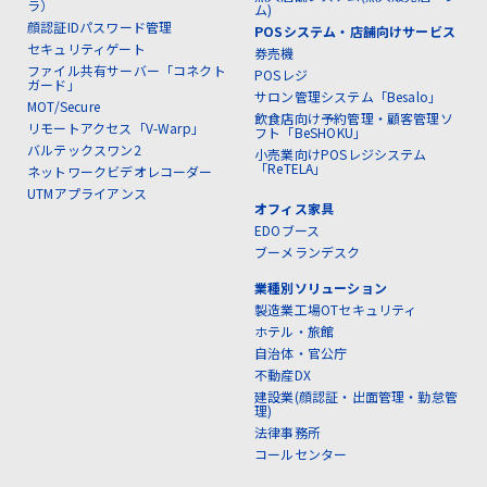
ラ）
ム)
顔認証IDパスワード管理
POSシステム・店舗向けサービス
セキュリティゲート
券売機
ファイル共有サーバー「コネクト
POSレジ
ガード」
サロン管理システム「Besalo」
MOT/Secure
飲食店向け予約管理・顧客管理ソ
リモートアクセス「V-Warp」
フト「BeSHOKU」
バルテックスワン2
小売業向けPOSレジシステム
「ReTELA」
ネットワークビデオレコーダー
UTMアプライアンス
オフィス家具
EDOブース
ブーメランデスク
業種別ソリューション
製造業工場OTセキュリティ
ホテル・旅館
自治体・官公庁
不動産DX
建設業(顔認証・出面管理・勤怠管
理)
法律事務所
コールセンター