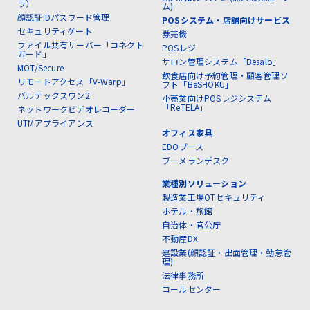
ラ）
ム)
顔認証IDパスワード管理
POSシステム・店舗向けサービス
セキュリティゲート
券売機
ファイル共有サーバー「コネクト
POSレジ
ガード」
サロン管理システム「Besalo」
MOT/Secure
飲食店向け予約管理・顧客管理ソ
リモートアクセス「V-Warp」
フト「BeSHOKU」
バルテックスワン2
小売業向けPOSレジシステム
「ReTELA」
ネットワークビデオレコーダー
UTMアプライアンス
オフィス家具
EDOブース
ブーメランデスク
業種別ソリューション
製造業工場OTセキュリティ
ホテル・旅館
自治体・官公庁
不動産DX
建設業(顔認証・出面管理・勤怠管
理)
法律事務所
コールセンター