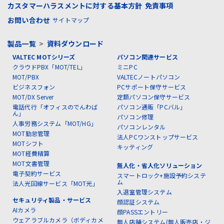
カスタマーハラスメントに対する基本方針
免責事項
お問い合わせ
サイトマップ
製品一覧
>
資料ダウンロード
VALTEC MOTシリーズ
パソコン関連サービス
クラウドPBX「MOT/TEL」
ミニPC
MOT/PBX
VALTECノートパソコン
ビジネスフォン
PCサポート保守サービス
MOT/DX Server
定額パソコン保守サービス
電話代行「オフィスのでんわば
パソコン通販「PCバル」
ん」
パソコン修理
人事労務システム「MOT/HG」
パソコンレンタル
MOT勤怠管理
法人PCワンストップサービス
MOTシフト
キッティング
MOT経費精算
MOT文書管理
無人化・省人化ソリューション
電子契約サービス
スマートロック+施設予約システ
ム
法人光回線サービス「MOT光」
入退室管理システム
セキュリティ製品・サービス
顔認証システム
AIカメラ
顔PASSエントリー
ウェアラブルカメラ（ボディカメ
無人店舗システム(無人販売店・ジ