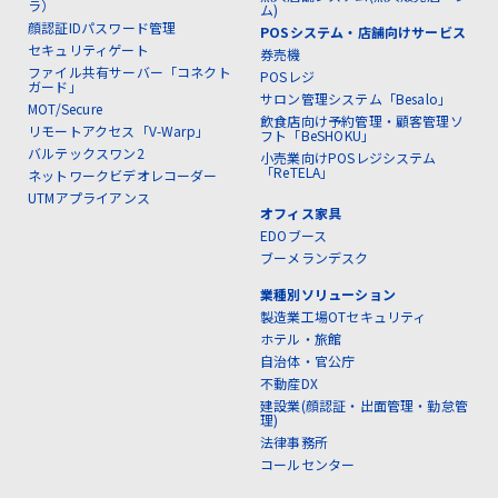
ラ）
ム)
顔認証IDパスワード管理
POSシステム・店舗向けサービス
セキュリティゲート
券売機
ファイル共有サーバー「コネクト
POSレジ
ガード」
サロン管理システム「Besalo」
MOT/Secure
飲食店向け予約管理・顧客管理ソ
リモートアクセス「V-Warp」
フト「BeSHOKU」
バルテックスワン2
小売業向けPOSレジシステム
「ReTELA」
ネットワークビデオレコーダー
UTMアプライアンス
オフィス家具
EDOブース
ブーメランデスク
業種別ソリューション
製造業工場OTセキュリティ
ホテル・旅館
自治体・官公庁
不動産DX
建設業(顔認証・出面管理・勤怠管
理)
法律事務所
コールセンター