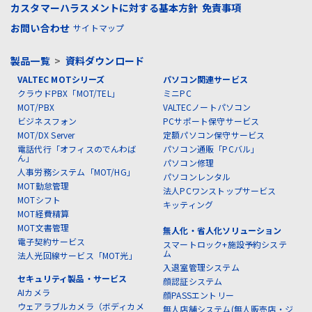
カスタマーハラスメントに対する基本方針
免責事項
お問い合わせ
サイトマップ
製品一覧
>
資料ダウンロード
VALTEC MOTシリーズ
パソコン関連サービス
クラウドPBX「MOT/TEL」
ミニPC
MOT/PBX
VALTECノートパソコン
ビジネスフォン
PCサポート保守サービス
MOT/DX Server
定額パソコン保守サービス
電話代行「オフィスのでんわば
パソコン通販「PCバル」
ん」
パソコン修理
人事労務システム「MOT/HG」
パソコンレンタル
MOT勤怠管理
法人PCワンストップサービス
MOTシフト
キッティング
MOT経費精算
MOT文書管理
無人化・省人化ソリューション
電子契約サービス
スマートロック+施設予約システ
ム
法人光回線サービス「MOT光」
入退室管理システム
セキュリティ製品・サービス
顔認証システム
AIカメラ
顔PASSエントリー
ウェアラブルカメラ（ボディカメ
無人店舗システム(無人販売店・ジ