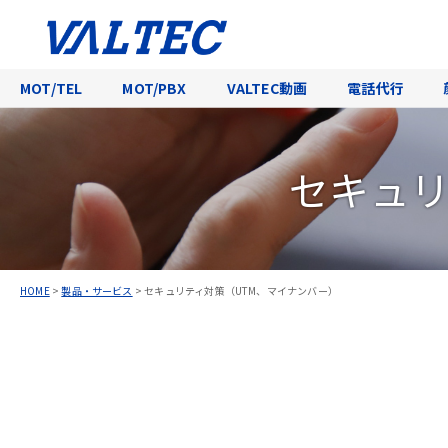
MOT/TEL
MOT/PBX
VALTEC動画
電話代行
セキュリ
HOME
>
製品・サービス
>
セキュリティ対策（UTM、マイナンバー）