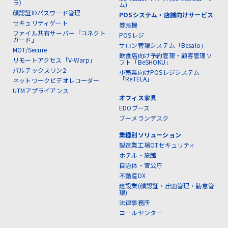
ラ）
ム)
顔認証IDパスワード管理
POSシステム・店舗向けサービス
セキュリティゲート
券売機
ファイル共有サーバー「コネクト
POSレジ
ガード」
サロン管理システム「Besalo」
MOT/Secure
飲食店向け予約管理・顧客管理ソ
リモートアクセス「V-Warp」
フト「BeSHOKU」
バルテックスワン2
小売業向けPOSレジシステム
「ReTELA」
ネットワークビデオレコーダー
UTMアプライアンス
オフィス家具
EDOブース
ブーメランデスク
業種別ソリューション
製造業工場OTセキュリティ
ホテル・旅館
自治体・官公庁
不動産DX
建設業(顔認証・出面管理・勤怠管
理)
法律事務所
コールセンター