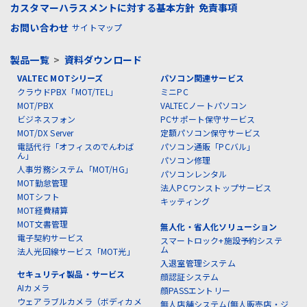
カスタマーハラスメントに対する基本方針
免責事項
お問い合わせ
サイトマップ
製品一覧
>
資料ダウンロード
VALTEC MOTシリーズ
パソコン関連サービス
クラウドPBX「MOT/TEL」
ミニPC
MOT/PBX
VALTECノートパソコン
ビジネスフォン
PCサポート保守サービス
MOT/DX Server
定額パソコン保守サービス
電話代行「オフィスのでんわば
パソコン通販「PCバル」
ん」
パソコン修理
人事労務システム「MOT/HG」
パソコンレンタル
MOT勤怠管理
法人PCワンストップサービス
MOTシフト
キッティング
MOT経費精算
MOT文書管理
無人化・省人化ソリューション
電子契約サービス
スマートロック+施設予約システ
ム
法人光回線サービス「MOT光」
入退室管理システム
セキュリティ製品・サービス
顔認証システム
AIカメラ
顔PASSエントリー
ウェアラブルカメラ（ボディカメ
無人店舗システム(無人販売店・ジ