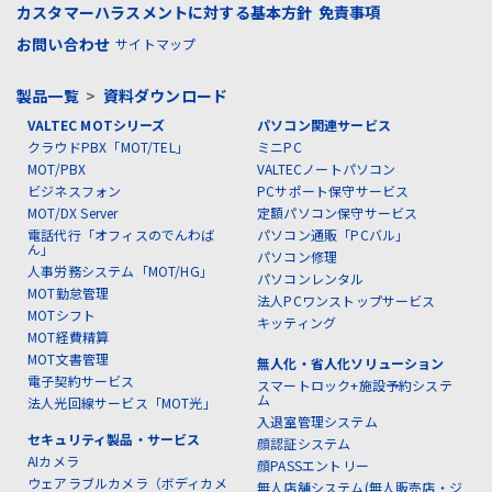
カスタマーハラスメントに対する基本方針
免責事項
お問い合わせ
サイトマップ
製品一覧
>
資料ダウンロード
VALTEC MOTシリーズ
パソコン関連サービス
クラウドPBX「MOT/TEL」
ミニPC
MOT/PBX
VALTECノートパソコン
ビジネスフォン
PCサポート保守サービス
MOT/DX Server
定額パソコン保守サービス
電話代行「オフィスのでんわば
パソコン通販「PCバル」
ん」
パソコン修理
人事労務システム「MOT/HG」
パソコンレンタル
MOT勤怠管理
法人PCワンストップサービス
MOTシフト
キッティング
MOT経費精算
MOT文書管理
無人化・省人化ソリューション
電子契約サービス
スマートロック+施設予約システ
ム
法人光回線サービス「MOT光」
入退室管理システム
セキュリティ製品・サービス
顔認証システム
AIカメラ
顔PASSエントリー
ウェアラブルカメラ（ボディカメ
無人店舗システム(無人販売店・ジ