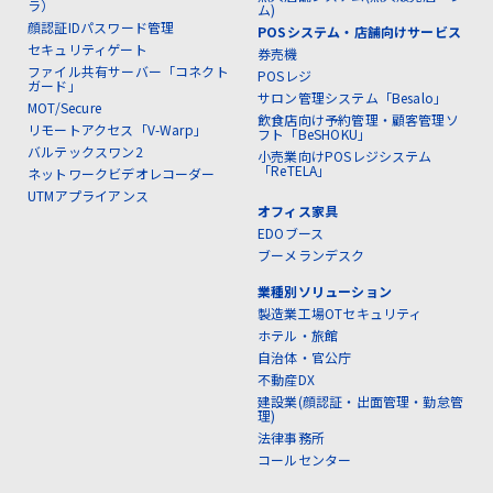
ラ）
ム)
顔認証IDパスワード管理
POSシステム・店舗向けサービス
セキュリティゲート
券売機
ファイル共有サーバー「コネクト
POSレジ
ガード」
サロン管理システム「Besalo」
MOT/Secure
飲食店向け予約管理・顧客管理ソ
リモートアクセス「V-Warp」
フト「BeSHOKU」
バルテックスワン2
小売業向けPOSレジシステム
「ReTELA」
ネットワークビデオレコーダー
UTMアプライアンス
オフィス家具
EDOブース
ブーメランデスク
業種別ソリューション
製造業工場OTセキュリティ
ホテル・旅館
自治体・官公庁
不動産DX
建設業(顔認証・出面管理・勤怠管
理)
法律事務所
コールセンター