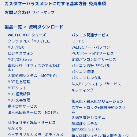
カスタマーハラスメントに対する基本方針
免責事項
お問い合わせ
サイトマップ
製品一覧
>
資料ダウンロード
VALTEC MOTシリーズ
パソコン関連サービス
クラウドPBX「MOT/TEL」
ミニPC
MOT/PBX
VALTECノートパソコン
ビジネスフォン
PCサポート保守サービス
MOT/DX Server
定額パソコン保守サービス
電話代行「オフィスのでんわば
パソコン通販「PCバル」
ん」
パソコン修理
人事労務システム「MOT/HG」
パソコンレンタル
MOT勤怠管理
法人PCワンストップサービス
MOTシフト
キッティング
MOT経費精算
MOT文書管理
無人化・省人化ソリューション
電子契約サービス
スマートロック+施設予約システ
ム
法人光回線サービス「MOT光」
入退室管理システム
セキュリティ製品・サービス
顔認証システム
AIカメラ
顔PASSエントリー
ウェアラブルカメラ（ボディカメ
無人店舗システム(無人販売店・ジ