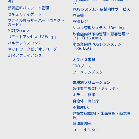
ラ）
ム)
顔認証IDパスワード管理
POSシステム・店舗向けサービス
セキュリティゲート
券売機
ファイル共有サーバー「コネクト
POSレジ
ガード」
サロン管理システム「Besalo」
MOT/Secure
飲食店向け予約管理・顧客管理ソ
リモートアクセス「V-Warp」
フト「BeSHOKU」
バルテックスワン2
小売業向けPOSレジシステム
「ReTELA」
ネットワークビデオレコーダー
UTMアプライアンス
オフィス家具
EDOブース
ブーメランデスク
業種別ソリューション
製造業工場OTセキュリティ
ホテル・旅館
自治体・官公庁
不動産DX
建設業(顔認証・出面管理・勤怠管
理)
法律事務所
コールセンター