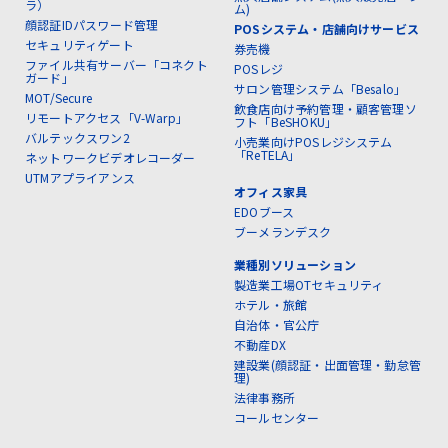
ラ）
ム)
顔認証IDパスワード管理
POSシステム・店舗向けサービス
セキュリティゲート
券売機
ファイル共有サーバー「コネクト
POSレジ
ガード」
サロン管理システム「Besalo」
MOT/Secure
飲食店向け予約管理・顧客管理ソ
リモートアクセス「V-Warp」
フト「BeSHOKU」
バルテックスワン2
小売業向けPOSレジシステム
「ReTELA」
ネットワークビデオレコーダー
UTMアプライアンス
オフィス家具
EDOブース
ブーメランデスク
業種別ソリューション
製造業工場OTセキュリティ
ホテル・旅館
自治体・官公庁
不動産DX
建設業(顔認証・出面管理・勤怠管
理)
法律事務所
コールセンター