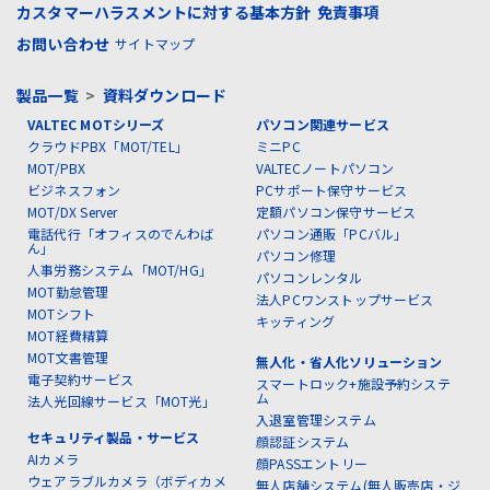
カスタマーハラスメントに対する基本方針
免責事項
お問い合わせ
サイトマップ
製品一覧
>
資料ダウンロード
VALTEC MOTシリーズ
パソコン関連サービス
クラウドPBX「MOT/TEL」
ミニPC
MOT/PBX
VALTECノートパソコン
ビジネスフォン
PCサポート保守サービス
MOT/DX Server
定額パソコン保守サービス
電話代行「オフィスのでんわば
パソコン通販「PCバル」
ん」
パソコン修理
人事労務システム「MOT/HG」
パソコンレンタル
MOT勤怠管理
法人PCワンストップサービス
MOTシフト
キッティング
MOT経費精算
MOT文書管理
無人化・省人化ソリューション
電子契約サービス
スマートロック+施設予約システ
ム
法人光回線サービス「MOT光」
入退室管理システム
セキュリティ製品・サービス
顔認証システム
AIカメラ
顔PASSエントリー
ウェアラブルカメラ（ボディカメ
無人店舗システム(無人販売店・ジ