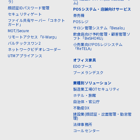
ラ）
ム)
顔認証IDパスワード管理
POSシステム・店舗向けサービス
セキュリティゲート
券売機
ファイル共有サーバー「コネクト
POSレジ
ガード」
サロン管理システム「Besalo」
MOT/Secure
飲食店向け予約管理・顧客管理ソ
リモートアクセス「V-Warp」
フト「BeSHOKU」
バルテックスワン2
小売業向けPOSレジシステム
「ReTELA」
ネットワークビデオレコーダー
UTMアプライアンス
オフィス家具
EDOブース
ブーメランデスク
業種別ソリューション
製造業工場OTセキュリティ
ホテル・旅館
自治体・官公庁
不動産DX
建設業(顔認証・出面管理・勤怠管
理)
法律事務所
コールセンター