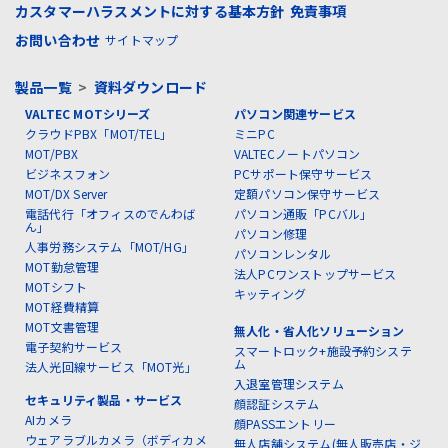
カスタマーハラスメントに対する基本方針
免責事項
お問い合わせ
サイトマップ
製品一覧
>
資料ダウンロード
VALTEC MOTシリーズ
パソコン関連サービス
クラウドPBX「MOT/TEL」
ミニPC
MOT/PBX
VALTECノートパソコン
ビジネスフォン
PCサポート保守サービス
MOT/DX Server
定額パソコン保守サービス
電話代行「オフィスのでんわば
パソコン通販「PCバル」
ん」
パソコン修理
人事労務システム「MOT/HG」
パソコンレンタル
MOT勤怠管理
法人PCワンストップサービス
MOTシフト
キッティング
MOT経費精算
MOT文書管理
無人化・省人化ソリューション
電子契約サービス
スマートロック+施設予約システ
ム
法人光回線サービス「MOT光」
入退室管理システム
セキュリティ製品・サービス
顔認証システム
AIカメラ
顔PASSエントリー
ウェアラブルカメラ（ボディカメ
無人店舗システム(無人販売店・ジ