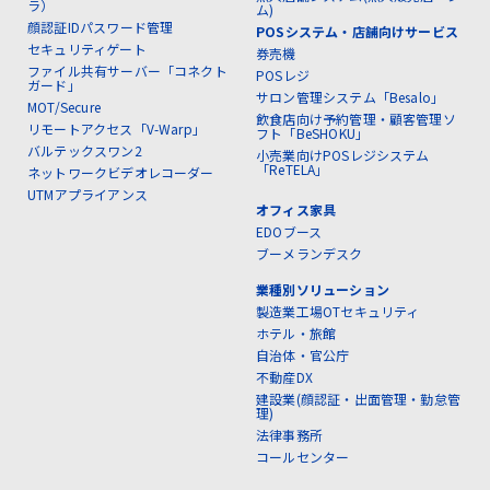
ラ）
ム)
顔認証IDパスワード管理
POSシステム・店舗向けサービス
セキュリティゲート
券売機
ファイル共有サーバー「コネクト
POSレジ
ガード」
サロン管理システム「Besalo」
MOT/Secure
飲食店向け予約管理・顧客管理ソ
リモートアクセス「V-Warp」
フト「BeSHOKU」
バルテックスワン2
小売業向けPOSレジシステム
「ReTELA」
ネットワークビデオレコーダー
UTMアプライアンス
オフィス家具
EDOブース
ブーメランデスク
業種別ソリューション
製造業工場OTセキュリティ
ホテル・旅館
自治体・官公庁
不動産DX
建設業(顔認証・出面管理・勤怠管
理)
法律事務所
コールセンター