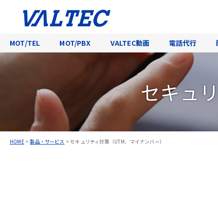
MOT/TEL
MOT/PBX
VALTEC動画
電話代行
セキュリ
HOME
>
製品・サービス
>
セキュリティ対策（UTM、マイナンバー）