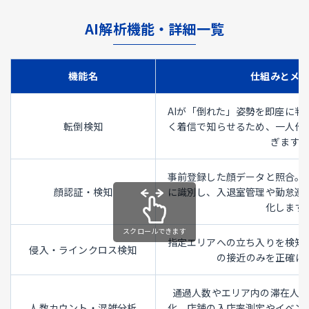
AI解析機能・詳細一覧
機能名
仕組みとメ
AIが「倒れた」姿勢を即座に判
転倒検知
く着信で知らせるため、一人作
ぎます。
事前登録した顔データと照合。
顔認証・検知
に識別し、入退室管理や勤怠連
化します
指定エリアへの立ち入りを検知
侵入・ラインクロス検知
の接近のみを正確に
通過人数やエリア内の滞在人
人数カウント・混雑分析
化。店舗の入店率測定やイベン