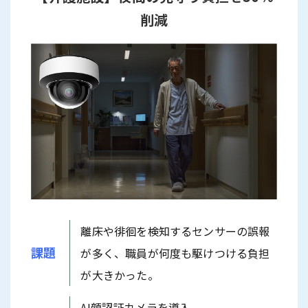
削減
離床や徘徊を検知するセンサーの誤報
課題
が多く、職員が何度も駆けつける負担
が大きかった。
AI顔認証カメラを導入。