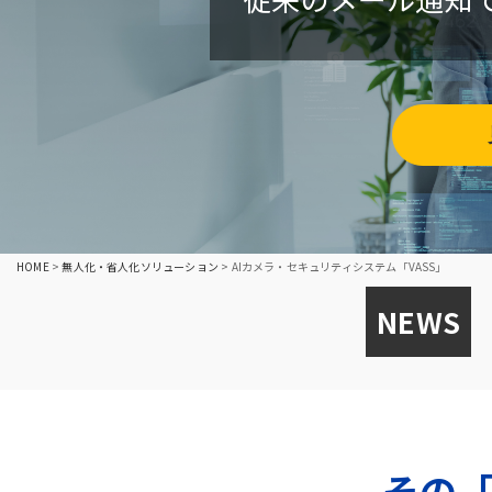
HOME
>
無人化・省人化ソリューション
>
AIカメラ・セキュリティシステム「VASS」
NEWS
その