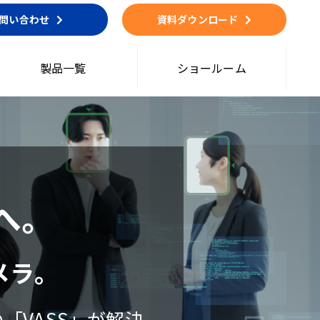
問い合わせ
資料ダウンロード
製品一覧
ショールーム
へ。
メラ。
「VASS」が解決。