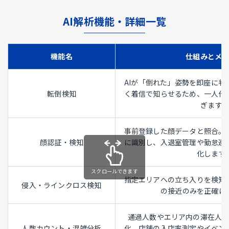
AI解析機能・詳細一覧
機能名
仕組みとメ
AIが「倒れた」姿勢を即座に判
転倒検知
く着信で知らせるため、一人作
ぎます。
事前登録した顔データと照合。
顔認証・検知
に識別し、入退室管理や勤怠連
化します
指定エリアへの立ち入りを検知
侵入・ラインクロス検知
の接近のみを正確に
通過人数やエリア内の滞在人
人数カウント・混雑分析
化。店舗の入店率測定やイベン