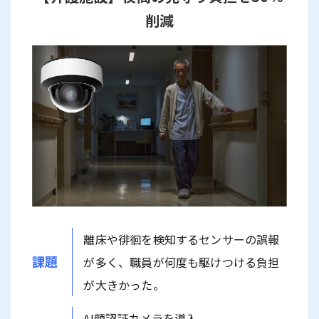
削減
離床や徘徊を検知するセンサーの誤報
課題
が多く、職員が何度も駆けつける負担
が大きかった。
AI顔認証カメラを導入。