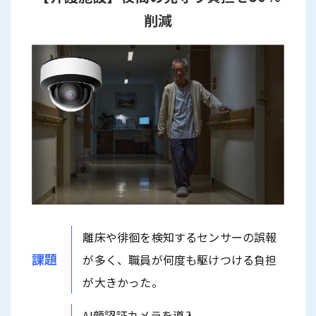
削減
離床や徘徊を検知するセンサーの誤報
課題
が多く、職員が何度も駆けつける負担
が大きかった。
AI顔認証カメラを導入。