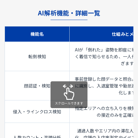
AI解析機能・詳細一覧
機能名
仕組みとメ
AIが「倒れた」姿勢を即座に判
転倒検知
く着信で知らせるため、一人作
ぎます。
事前登録した顔データと照合。
顔認証・検知
に識別し、入退室管理や勤怠連
化します
指定エリアへの立ち入りを検知
侵入・ラインクロス検知
の接近のみを正確に
通過人数やエリア内の滞在人
人数カウント・混雑分析
化。店舗の入店率測定やイベン