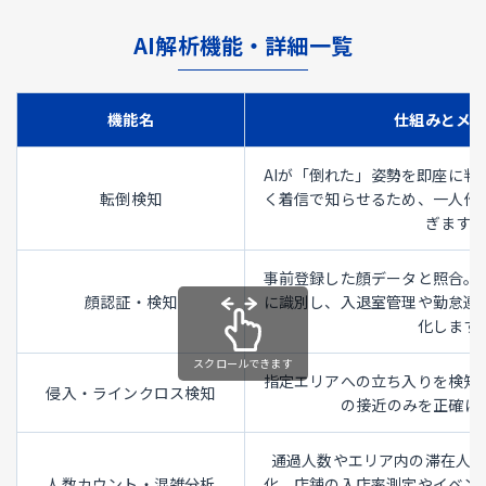
AI解析機能・詳細一覧
機能名
仕組みとメ
AIが「倒れた」姿勢を即座に判
転倒検知
く着信で知らせるため、一人作
ぎます。
事前登録した顔データと照合。
顔認証・検知
に識別し、入退室管理や勤怠連
化します
指定エリアへの立ち入りを検知
侵入・ラインクロス検知
の接近のみを正確に
通過人数やエリア内の滞在人
人数カウント・混雑分析
化。店舗の入店率測定やイベン