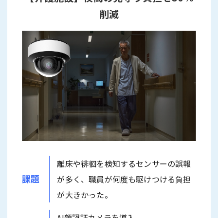
削減
離床や徘徊を検知するセンサーの誤報
課題
が多く、職員が何度も駆けつける負担
が大きかった。
AI顔認証カメラを導入。