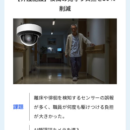
削減
離床や徘徊を検知するセンサーの誤報
課題
が多く、職員が何度も駆けつける負担
が大きかった。
AI顔認証カメラを導入。