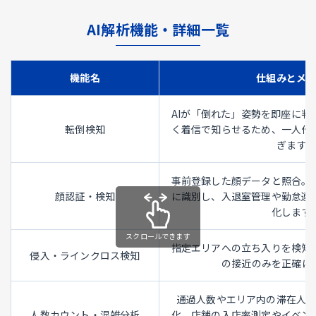
AI解析機能・詳細一覧
機能名
仕組みとメ
AIが「倒れた」姿勢を即座に判
転倒検知
く着信で知らせるため、一人作
ぎます。
事前登録した顔データと照合。
顔認証・検知
に識別し、入退室管理や勤怠連
化します
指定エリアへの立ち入りを検知
侵入・ラインクロス検知
の接近のみを正確に
通過人数やエリア内の滞在人
人数カウント・混雑分析
化。店舗の入店率測定やイベン