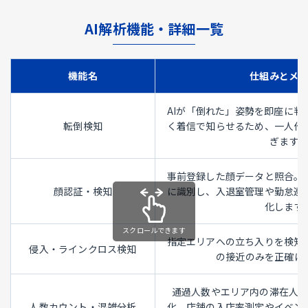
AI解析機能・詳細一覧
機能名
仕組みとメ
AIが「倒れた」姿勢を即座に判
転倒検知
く着信で知らせるため、一人作
ぎます。
事前登録した顔データと照合。
顔認証・検知
に識別し、入退室管理や勤怠連
化します
指定エリアへの立ち入りを検知
侵入・ラインクロス検知
の接近のみを正確に
通過人数やエリア内の滞在人
人数カウント・混雑分析
化。店舗の入店率測定やイベン