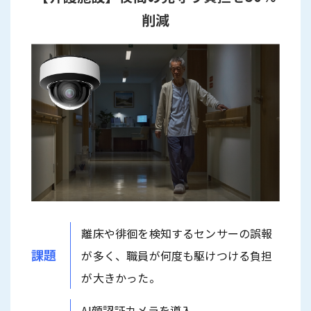
削減
離床や徘徊を検知するセンサーの誤報
課題
が多く、職員が何度も駆けつける負担
が大きかった。
AI顔認証カメラを導入。