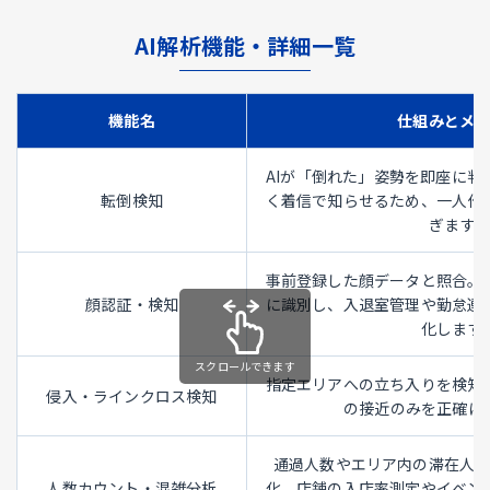
AI解析機能・詳細一覧
機能名
仕組みとメ
AIが「倒れた」姿勢を即座に判
転倒検知
く着信で知らせるため、一人作
ぎます。
事前登録した顔データと照合。
顔認証・検知
に識別し、入退室管理や勤怠連
化します
指定エリアへの立ち入りを検知
侵入・ラインクロス検知
の接近のみを正確に
通過人数やエリア内の滞在人
人数カウント・混雑分析
化。店舗の入店率測定やイベン