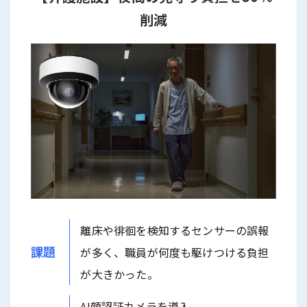
削減
離床や徘徊を検知するセンサーの誤報
課題
が多く、職員が何度も駆けつける負担
が大きかった。
AI顔認証カメラを導入。