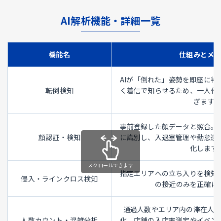
AI解析機能・詳細一覧
機能名
仕組みとメ
AIが「倒れた」姿勢を即座に判
転倒検知
く着信で知らせるため、一人作
ぎます。
事前登録した顔データと照合。
顔認証・検知
に識別し、入退室管理や勤怠連
化します
指定エリアへの立ち入りを検知
侵入・ラインクロス検知
の接近のみを正確に
通過人数やエリア内の滞在人
人数カウント・混雑分析
化。店舗の入店率測定やイベン