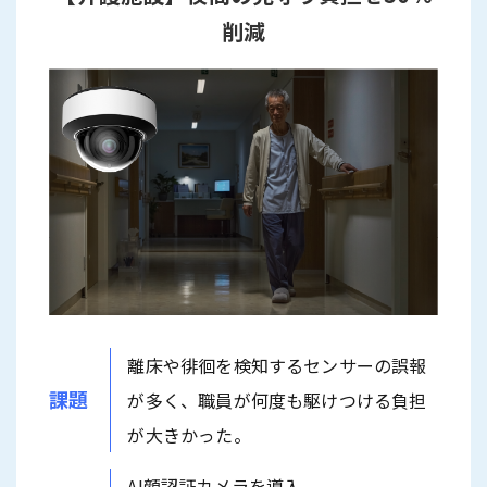
削減
離床や徘徊を検知するセンサーの誤報
課題
が多く、職員が何度も駆けつける負担
が大きかった。
AI顔認証カメラを導入。