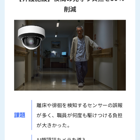
削減
離床や徘徊を検知するセンサーの誤報
課題
が多く、職員が何度も駆けつける負担
が大きかった。
AI顔認証カメラを導入。