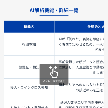
AI解析機能・詳細一覧
機能名
仕組みとメ
AIが「倒れた」姿勢を即座に判
転倒検知
く着信で知らせるため、一人作
ぎます。
事前登録した顔データと照合。
顔認証・検知
に識別し、入退室管理や勤怠連
化します
スクロールできます
指定エリアへの立ち入りを検知
侵入・ラインクロス検知
の接近のみを正確に
通過人数やエリア内の滞在人
人数カウント・混雑分析
化。店舗の入店率測定やイベン