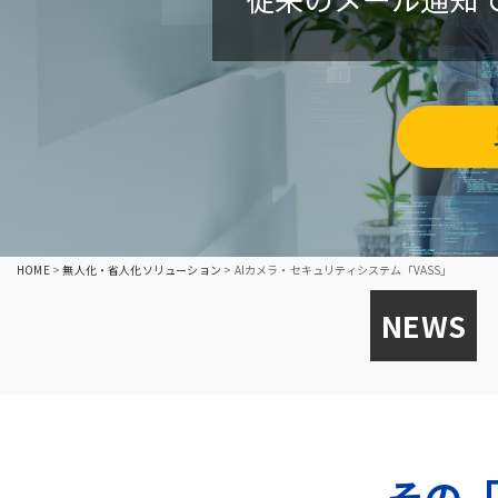
HOME
>
無人化・省人化ソリューション
>
AIカメラ・セキュリティシステム「VASS」
NEWS
その