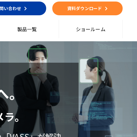
問い合わせ
資料ダウンロード
製品一覧
ショールーム
へ。
メラ。
「VASS」が解決。