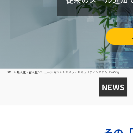
HOME
>
無人化・省人化ソリューション
>
AIカメラ・セキュリティシステム「VASS」
NEWS
その