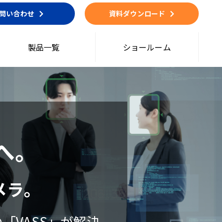
問い合わせ
資料ダウンロード
製品一覧
ショールーム
へ。
メラ。
「VASS」が解決。