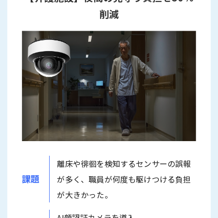
削減
離床や徘徊を検知するセンサーの誤報
課題
が多く、職員が何度も駆けつける負担
が大きかった。
AI顔認証カメラを導入。