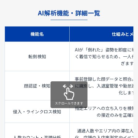
AI解析機能・詳細一覧
機能名
仕組みとメ
AIが「倒れた」姿勢を即座に判
転倒検知
く着信で知らせるため、一人作
ぎます。
事前登録した顔データと照合。
顔認証・検知
に識別し、入退室管理や勤怠連
化します
指定エリアへの立ち入りを検知
侵入・ラインクロス検知
の接近のみを正確に
通過人数やエリア内の滞在人
人数カウント・混雑分析
化。店舗の入店率測定やイベン