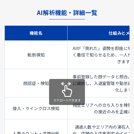
AI解析機能・詳細一覧
機能名
仕組みとメ
AIが「倒れた」姿勢を即座に判
転倒検知
く着信で知らせるため、一人作
ぎます。
事前登録した顔データと照合。
顔認証・検知
に識別し、入退室管理や勤怠連
化します
指定エリアへの立ち入りを検知
侵入・ラインクロス検知
の接近のみを正確に
通過人数やエリア内の滞在人
人数カウント・混雑分析
化。店舗の入店率測定やイベン