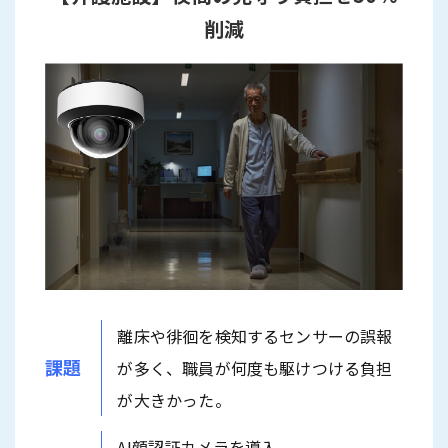
削減
離床や徘徊を検知するセンサーの誤報
課題
が多く、職員が何度も駆けつける負担
が大きかった。
AI顔認証カメラを導入。