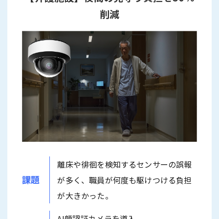
削減
離床や徘徊を検知するセンサーの誤報
課題
が多く、職員が何度も駆けつける負担
が大きかった。
AI顔認証カメラを導入。