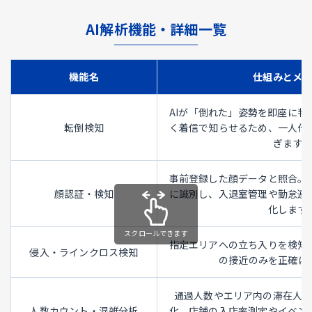
AI解析機能・詳細一覧
機能名
仕組みとメ
AIが「倒れた」姿勢を即座に判
転倒検知
く着信で知らせるため、一人作
ぎます。
事前登録した顔データと照合。
顔認証・検知
に識別し、入退室管理や勤怠連
化します
指定エリアへの立ち入りを検知
侵入・ラインクロス検知
の接近のみを正確に
通過人数やエリア内の滞在人
人数カウント・混雑分析
化。店舗の入店率測定やイベン