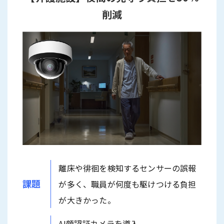
削減
離床や徘徊を検知するセンサーの誤報
課題
が多く、職員が何度も駆けつける負担
が大きかった。
AI顔認証カメラを導入。