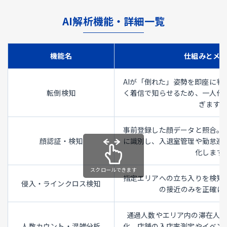
AI解析機能・詳細一覧
機能名
仕組みとメ
AIが「倒れた」姿勢を即座に判
転倒検知
く着信で知らせるため、一人作
ぎます。
事前登録した顔データと照合。
顔認証・検知
に識別し、入退室管理や勤怠連
化します
指定エリアへの立ち入りを検知
侵入・ラインクロス検知
の接近のみを正確に
通過人数やエリア内の滞在人
人数カウント・混雑分析
化。店舗の入店率測定やイベン