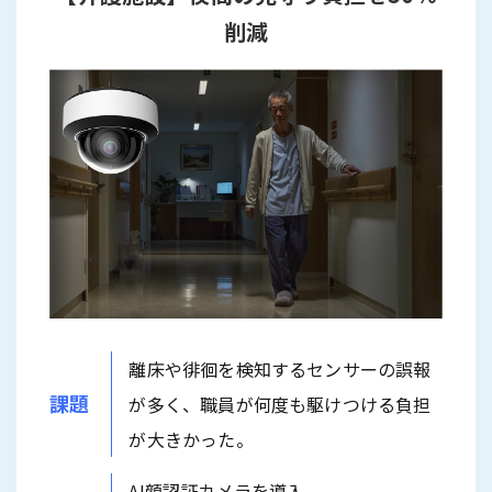
削減
離床や徘徊を検知するセンサーの誤報
課題
が多く、職員が何度も駆けつける負担
が大きかった。
AI顔認証カメラを導入。