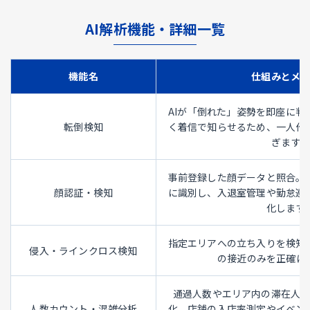
AI解析機能・詳細一覧
機能名
仕組みとメ
AIが「倒れた」姿勢を即座に判
転倒検知
く着信で知らせるため、一人作
ぎます。
事前登録した顔データと照合。
顔認証・検知
に識別し、入退室管理や勤怠連
化します
指定エリアへの立ち入りを検知
侵入・ラインクロス検知
の接近のみを正確に
通過人数やエリア内の滞在人
人数カウント・混雑分析
化。店舗の入店率測定やイベン