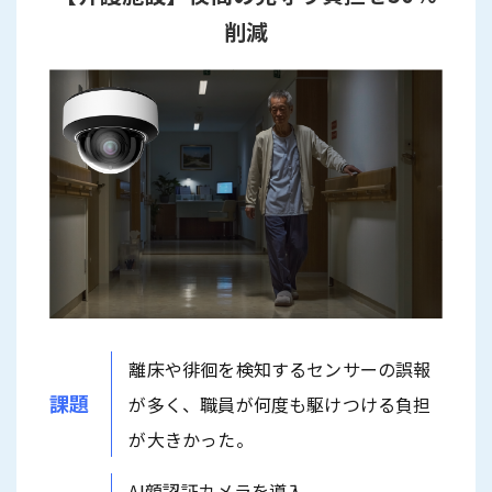
削減
離床や徘徊を検知するセンサーの誤報
課題
が多く、職員が何度も駆けつける負担
が大きかった。
AI顔認証カメラを導入。