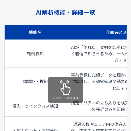
AI解析機能・詳細一覧
機能名
仕組みとメ
AIが「倒れた」姿勢を即座に判
転倒検知
く着信で知らせるため、一人作
ぎます。
事前登録した顔データと照合。
顔認証・検知
に識別し、入退室管理や勤怠連
化します
指定エリアへの立ち入りを検知
侵入・ラインクロス検知
の接近のみを正確に
通過人数やエリア内の滞在人
人数カウント・混雑分析
化。店舗の入店率測定やイベン