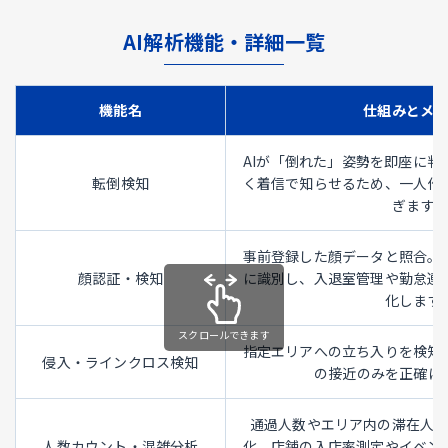
AI解析機能・詳細一覧
機能名
仕組みとメ
AIが「倒れた」姿勢を即座に判
転倒検知
く着信で知らせるため、一人作
ぎます。
事前登録した顔データと照合。
顔認証・検知
に識別し、入退室管理や勤怠連
化します
スクロールできます
指定エリアへの立ち入りを検知
侵入・ラインクロス検知
の接近のみを正確に
通過人数やエリア内の滞在人
人数カウント・混雑分析
化。店舗の入店率測定やイベン