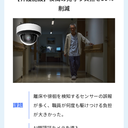
削減
離床や徘徊を検知するセンサーの誤報
課題
が多く、職員が何度も駆けつける負担
が大きかった。
AI顔認証カメラを導入。