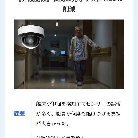
削減
離床や徘徊を検知するセンサーの誤報
課題
が多く、職員が何度も駆けつける負担
が大きかった。
AI顔認証カメラを導入。