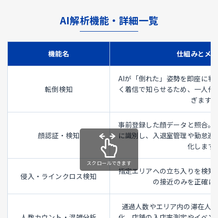
AI解析機能・詳細一覧
機能名
仕組みとメ
AIが「倒れた」姿勢を即座に判
転倒検知
く着信で知らせるため、一人作
ぎます。
事前登録した顔データと照合。
顔認証・検知
に識別し、入退室管理や勤怠連
化します
指定エリアへの立ち入りを検知
侵入・ラインクロス検知
の接近のみを正確に
通過人数やエリア内の滞在人
人数カウント・混雑分析
化。店舗の入店率測定やイベン