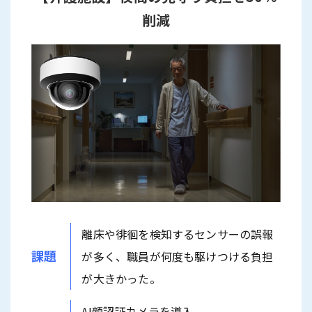
削減
離床や徘徊を検知するセンサーの誤報
課題
が多く、職員が何度も駆けつける負担
が大きかった。
AI顔認証カメラを導入。