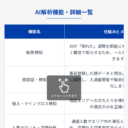
AI解析機能・詳細一覧
機能名
仕組みとメ
AIが「倒れた」姿勢を即座に判
転倒検知
く着信で知らせるため、一人作
ぎます。
事前登録した顔データと照合。
顔認証・検知
に識別し、入退室管理や勤怠連
化します
指定エリアへの立ち入りを検知
侵入・ラインクロス検知
の接近のみを正確に
通過人数やエリア内の滞在人
人数カウント・混雑分析
化。店舗の入店率測定やイベン