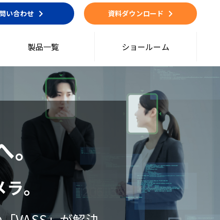
問い合わせ
資料ダウンロード
製品一覧
ショールーム
へ。
メラ。
「VASS」が解決。