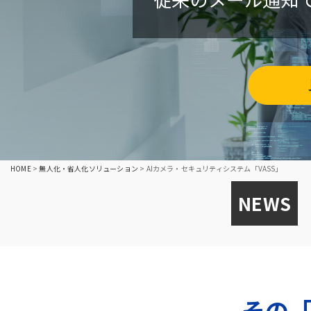
HOME
>
無人化・省人化ソリューション
>
AIカメラ・セキュリティシステム「VASS」
NEWS
その