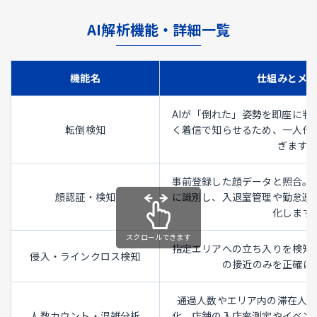
AI解析機能・詳細一覧
機能名
仕組みとメ
AIが「倒れた」姿勢を即座に判
転倒検知
く着信で知らせるため、一人作
ぎます。
事前登録した顔データと照合。
顔認証・検知
に識別し、入退室管理や勤怠連
化します
指定エリアへの立ち入りを検知
侵入・ラインクロス検知
の接近のみを正確に
通過人数やエリア内の滞在人
人数カウント・混雑分析
化。店舗の入店率測定やイベン