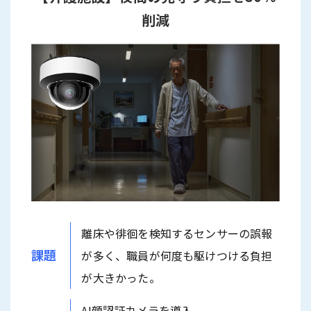
削減
離床や徘徊を検知するセンサーの誤報
課題
が多く、職員が何度も駆けつける負担
が大きかった。
AI顔認証カメラを導入。