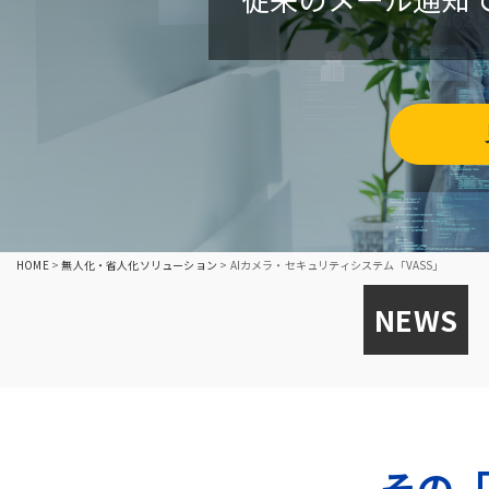
HOME
>
無人化・省人化ソリューション
>
AIカメラ・セキュリティシステム「VASS」
NEWS
その