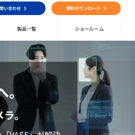
問い合わせ
資料ダウンロード
製品一覧
ショールーム
へ。
メラ。
「VASS」が解決。