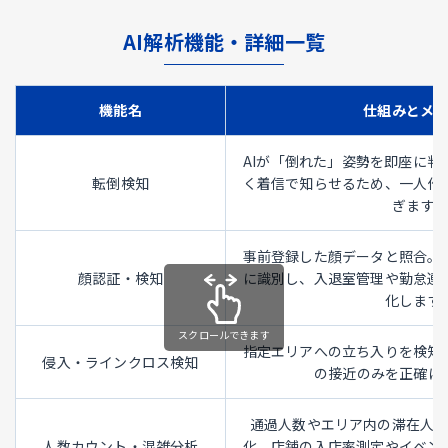
AI解析機能・詳細一覧
機能名
仕組みとメ
AIが「倒れた」姿勢を即座に判
転倒検知
く着信で知らせるため、一人作
ぎます。
事前登録した顔データと照合。
顔認証・検知
に識別し、入退室管理や勤怠連
化します
指定エリアへの立ち入りを検知
侵入・ラインクロス検知
の接近のみを正確に
通過人数やエリア内の滞在人
人数カウント・混雑分析
化。店舗の入店率測定やイベン