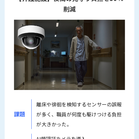
削減
離床や徘徊を検知するセンサーの誤報
課題
が多く、職員が何度も駆けつける負担
が大きかった。
AI顔認証カメラを導入。