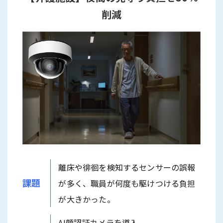
削減
離床や徘徊を検知するセンサーの誤報
課題
が多く、職員が何度も駆けつける負担
が大きかった。
AI顔認証カメラを導入。