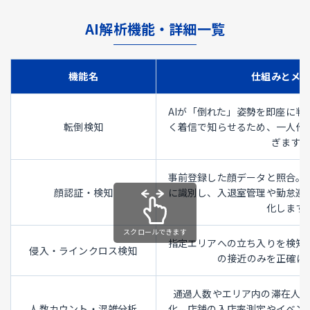
AI解析機能・詳細一覧
機能名
仕組みとメ
AIが「倒れた」姿勢を即座に判
転倒検知
く着信で知らせるため、一人作
ぎます。
事前登録した顔データと照合。
顔認証・検知
に識別し、入退室管理や勤怠連
化します
指定エリアへの立ち入りを検知
侵入・ラインクロス検知
の接近のみを正確に
通過人数やエリア内の滞在人
人数カウント・混雑分析
化。店舗の入店率測定やイベン