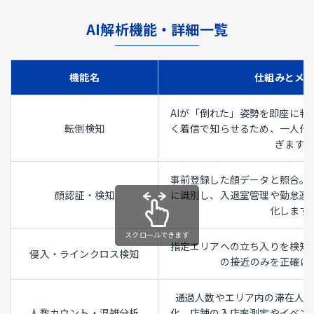
AI解析機能・詳細一覧
機能名
仕組みとメ
AIが「倒れた」姿勢を即座に判
転倒検知
く着信で知らせるため、一人作
ぎます。
事前登録した顔データと照合。
顔認証・検知
に識別し、入退室管理や勤怠連
化します
指定エリアへの立ち入りを検知
侵入・ラインクロス検知
の接近のみを正確に
通過人数やエリア内の滞在人
人数カウント・混雑分析
化。店舗の入店率測定やイベン