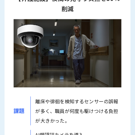
削減
離床や徘徊を検知するセンサーの誤報
課題
が多く、職員が何度も駆けつける負担
が大きかった。
AI顔認証カメラを導入。