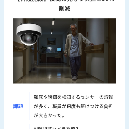
削減
離床や徘徊を検知するセンサーの誤報
課題
が多く、職員が何度も駆けつける負担
が大きかった。
AI顔認証カメラを導入。