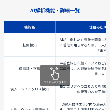
AI解析機能・詳細一覧
機能名
仕組みとメ
AIが「倒れた」姿勢を即座に判
転倒検知
く着信で知らせるため、一人作
ぎます。
事前登録した顔データと照合。
顔認証・検知
に識別し、入退室管理や勤怠連
化します
指定エリアへの立ち入りを検知
侵入・ラインクロス検知
の接近のみを正確に
通過人数やエリア内の滞在人
人数カウント・混雑分析
化。店舗の入店率測定やイベン