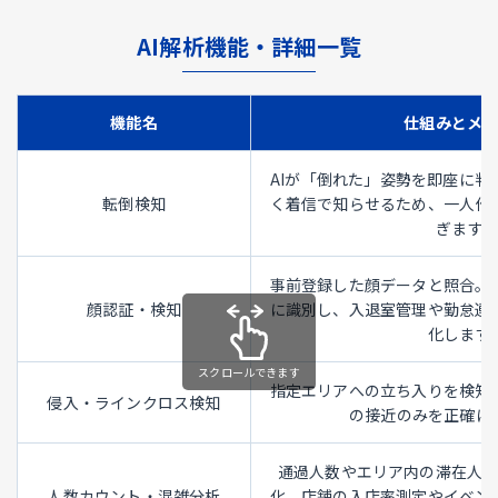
AI解析機能・詳細一覧
機能名
仕組みとメ
AIが「倒れた」姿勢を即座に判
転倒検知
く着信で知らせるため、一人作
ぎます。
事前登録した顔データと照合。
顔認証・検知
に識別し、入退室管理や勤怠連
化します
指定エリアへの立ち入りを検知
侵入・ラインクロス検知
の接近のみを正確に
通過人数やエリア内の滞在人
人数カウント・混雑分析
化。店舗の入店率測定やイベン