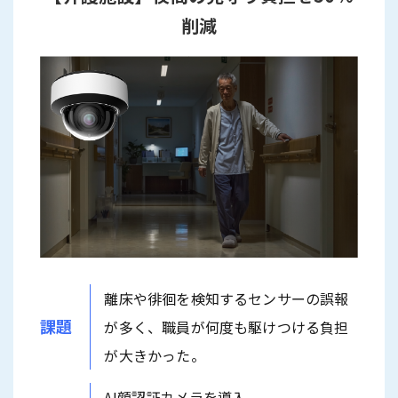
削減
離床や徘徊を検知するセンサーの誤報
課題
が多く、職員が何度も駆けつける負担
が大きかった。
AI顔認証カメラを導入。