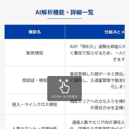
AI解析機能・詳細一覧
機能名
仕組みとメ
AIが「倒れた」姿勢を即座に判
転倒検知
く着信で知らせるため、一人作
ぎます。
事前登録した顔データと照合。
顔認証・検知
に識別し、入退室管理や勤怠連
化します
指定エリアへの立ち入りを検知
侵入・ラインクロス検知
の接近のみを正確に
通過人数やエリア内の滞在人
人数カウント・混雑分析
化。店舗の入店率測定やイベン