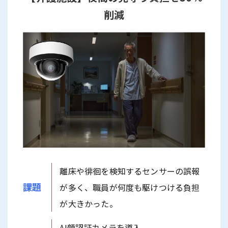
削減
離床や徘徊を検知するセンサーの誤報
課題
が多く、職員が何度も駆けつける負担
が大きかった。
AI顔認証カメラを導入。