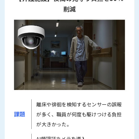
削減
離床や徘徊を検知するセンサーの誤報
課題
が多く、職員が何度も駆けつける負担
が大きかった。
AI顔認証カメラを導入。