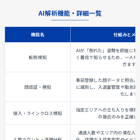
AI解析機能・詳細一覧
機能名
仕組みとメ
AIが「倒れた」姿勢を即座に判
転倒検知
く着信で知らせるため、一人作
ぎます。
事前登録した顔データと照合。
顔認証・検知
に識別し、入退室管理や勤怠連
化します
指定エリアへの立ち入りを検知
侵入・ラインクロス検知
の接近のみを正確に
通過人数やエリア内の滞在人
人数カウント・混雑分析
化。店舗の入店率測定やイベン