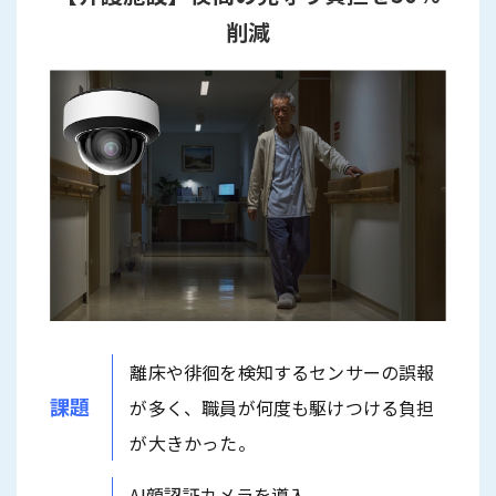
削減
離床や徘徊を検知するセンサーの誤報
課題
が多く、職員が何度も駆けつける負担
が大きかった。
AI顔認証カメラを導入。