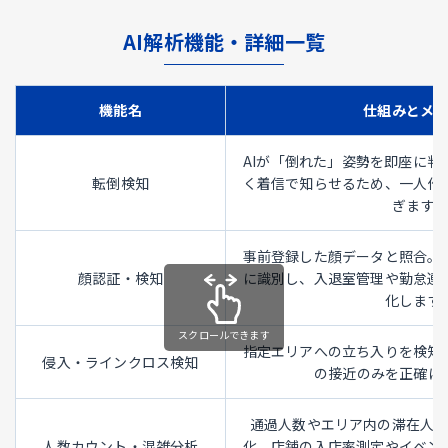
AI解析機能・詳細一覧
機能名
仕組みとメ
AIが「倒れた」姿勢を即座に判
転倒検知
く着信で知らせるため、一人作
ぎます。
事前登録した顔データと照合。
顔認証・検知
に識別し、入退室管理や勤怠連
化します
指定エリアへの立ち入りを検知
侵入・ラインクロス検知
の接近のみを正確に
通過人数やエリア内の滞在人
人数カウント・混雑分析
化。店舗の入店率測定やイベン