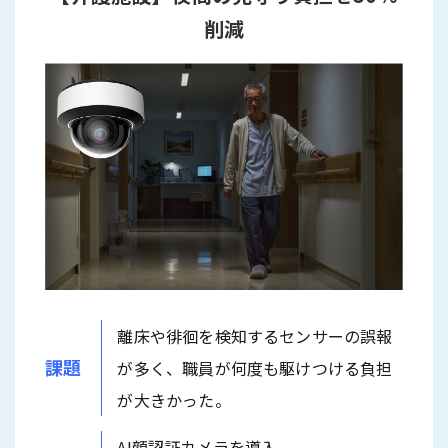
削減
離床や徘徊を検知するセンサーの誤報
課題
が多く、職員が何度も駆けつける負担
が大きかった。
AI顔認証カメラを導入。