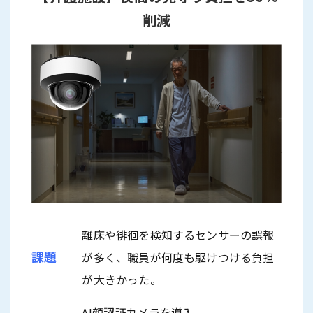
削減
離床や徘徊を検知するセンサーの誤報
課題
が多く、職員が何度も駆けつける負担
が大きかった。
AI顔認証カメラを導入。