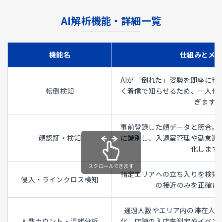
AI解析機能・詳細一覧
機能名
仕組みとメ
AIが「倒れた」姿勢を即座に判
転倒検知
く着信で知らせるため、一人作
ぎます。
事前登録した顔データと照合。
顔認証・検知
に識別し、入退室管理や勤怠連
化します
指定エリアへの立ち入りを検知
侵入・ラインクロス検知
の接近のみを正確に
通過人数やエリア内の滞在人
人数カウント・混雑分析
化。店舗の入店率測定やイベン