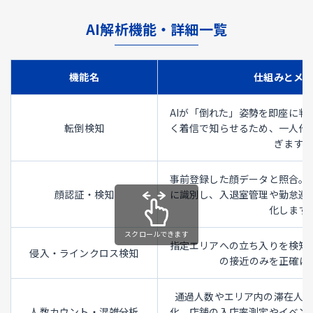
AI解析機能・詳細一覧
機能名
仕組みとメ
AIが「倒れた」姿勢を即座に判
転倒検知
く着信で知らせるため、一人作
ぎます。
事前登録した顔データと照合。
顔認証・検知
に識別し、入退室管理や勤怠連
化します
指定エリアへの立ち入りを検知
侵入・ラインクロス検知
の接近のみを正確に
通過人数やエリア内の滞在人
人数カウント・混雑分析
化。店舗の入店率測定やイベン