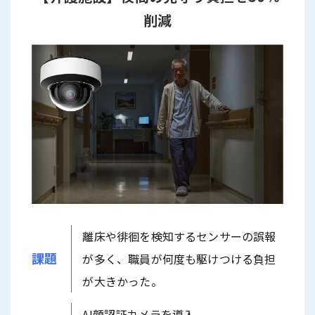
削減
離床や徘徊を検知するセンサーの誤報
課題
が多く、職員が何度も駆けつける負担
が大きかった。
AI顔認証カメラを導入。